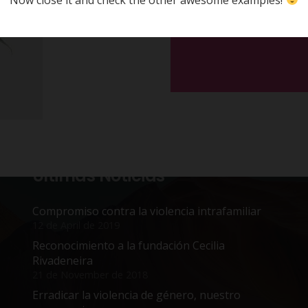
Últimas Noticias
Compromiso contra la violencia intrafamiliar
12 de April de 2019
Reconocimiento a la fundación Cecilia
Rivadeneira
21 de November de 2018
Erradicar la violencia de género, nuestro