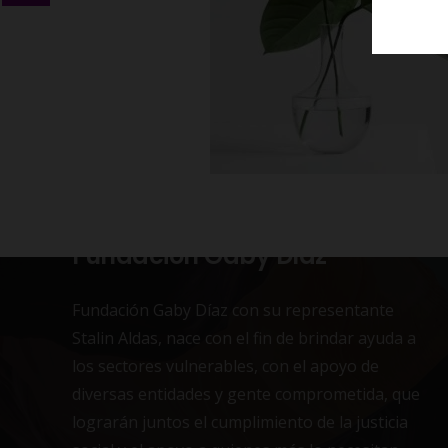
Fundación Gaby Díaz
Fundación Gaby Díaz con su representante
Stalin Aldas, nace con el fin de brindar ayuda a
los sectores vulnerables, con el apoyo de
diversas entidades y gente comprometida, que
lograrán juntos el cumplimiento de la justicia