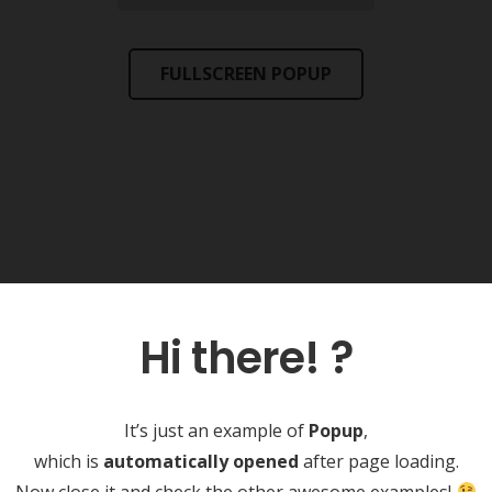
FULLSCREEN POPUP
ick
Open by c
Hi there! ?
It’s just an example of
Popup
,
Click
which is
automatically opened
after page loading.
Now close it and check the other awesome examples!