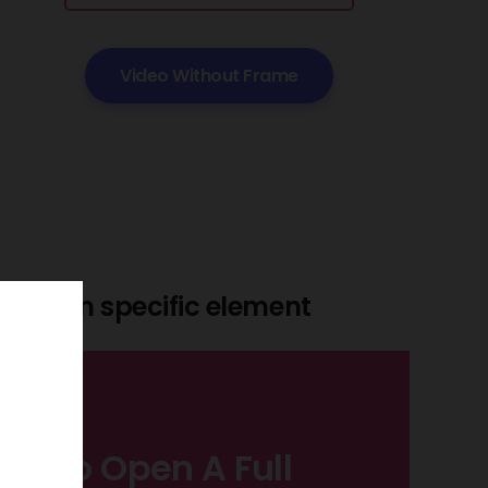
Video Without Frame
lick on specific element
 Me To Open A Full