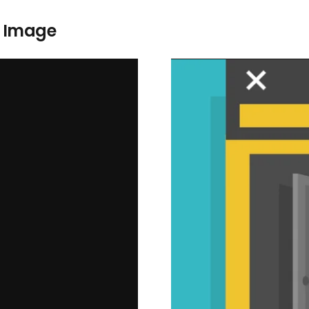
y Image
Últimas Noticias
Compromiso contra la violencia intrafamiliar
12 de April de 2019
Reconocimiento a la fundación Cecilia
Rivadeneira
21 de November de 2018
Erradicar la violencia de género, nuestro
compromiso
20 de September de 2018