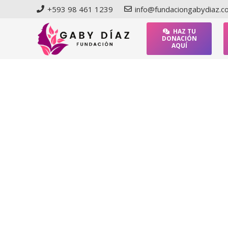
+593 98 461 1239
info@fundaciongabydiaz.
HAZ TU
DONACIÓN
AQUÍ