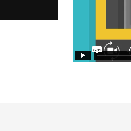
Reconocimiento entregado por la gobernación
de Chimborazo
28 de July de 2018
o |
Agencia
dodo