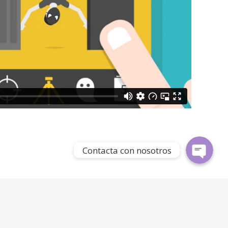
Facebook Messenge
Whatsapp
Contacta con nosotros
Inicio
Nosotros
Contacto