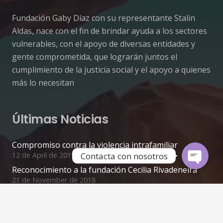
Fundación Gaby Díaz con su representante Stalin
Aldas, nace con el fin de brindar ayuda a los sectores
vulnerables, con el apoyo de diversas entidades y
gente comprometida, que lograrán juntos el
cumplimiento de la justicia social y el apoyo a quienes
Facebook Messenge
más lo necesitan
Whatsapp
Últimas Noticias
Compromiso contra la violencia intrafamiliar
Contacta con nosotros
12 de April de 2019
Reconocimiento a la fundación Cecilia Rivadeneira
21 de November de 2018
Erradicar la violencia de género, nuestro
compromiso
20 de September de 2018